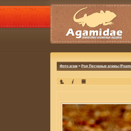
Фото агам
>
Род Песчаные агамы (Psamm