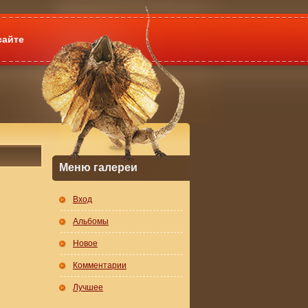
сайте
Меню галереи
Вход
Альбомы
Новое
Комментарии
Лучшее