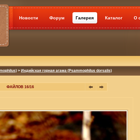
Новости
Форум
Галерея
Каталог
О 
ophilus)
>
Индийская горная агама (Psammophilus dorsalis)
ФАЙЛОВ 16/16