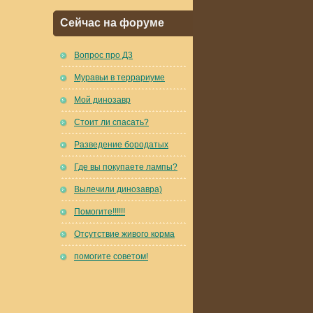
Сейчас на форуме
Вопрос про Д3
Муравьи в террариуме
Мой динозавр
Стоит ли спасать?
Разведение бородатых
Где вы покупаете лампы?
Вылечили динозавра)
Помогите!!!!!!
Отсутствие живого корма
помогите советом!