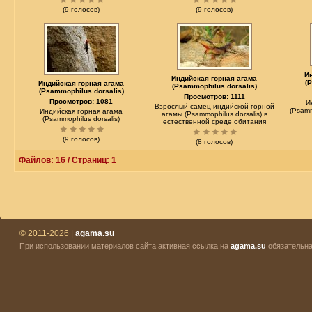
(9 голосов)
(9 голосов)
И
Индийская горная агама
(
Индийская горная агама
(Psammophilus dorsalis)
(Psammophilus dorsalis)
Просмотров: 1111
Просмотров: 1081
И
Взрослый самец индийской горной
(Psamm
Индийская горная агама
агамы (Psammophilus dorsalis) в
(Psammophilus dorsalis)
естественной среде обитания
(9 голосов)
(8 голосов)
Файлов: 16 / Страниц: 1
© 2011-2026 |
agama.su
При использовании материалов сайта активная ссылка на
agama.su
обязательна