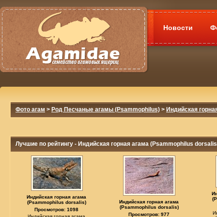
Новости
Ф
Фото агам
>
Род Песчаные агамы (Psammophilus)
>
Индийская горная
Лучшие по рейтингу - Индийская горная агама (Psammophilus dorsalis
И
Индийская горная агама
(
Индийская горная агама
(Psammophilus dorsalis)
(Psammophilus dorsalis)
Просмотров: 1098
И
Просмотров: 977
Индийская горная агама