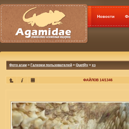
Новости
Ф
Фото агам
>
Галереи пользователей
>
QuetRy
>
хз
ФАЙЛОВ 14/1346