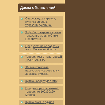
Доска объявлений
Cверчок,муха,саранча,
мучник,зофобас,
тараканы,гусеница.
Зофобас, сверчок, саранча,
тараканы, мыши в Санкт-
Петербурге
Предзаказ на бородатых
агам. Москва и область.
Террариумы от мастерской
ТРИ ДРАКОНА
Живые кормовые
насекомые - самовывоз и
доставка (Москва)
Куплю бородатую агаму
Продам горизонтальный
террариум 160x60x60
Москва
Куплю Агам Гардунов