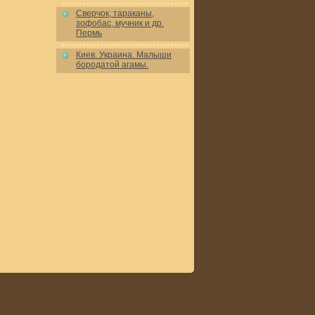
Сверчок, тараканы,
зофобас, мучник и др.
Пермь
Киев. Украина. Малыши
бородатой агамы.