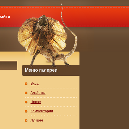
сайте
Меню галереи
Вход
Альбомы
Новое
Комментарии
Лучшее