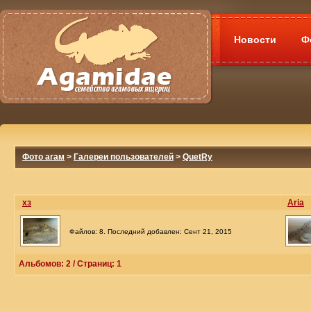
Новости
Ф
Фото агам
>
Галереи пользователей
>
QuetRy
хз
Aria
Файлов: 8. Последний добавлен: Сент 21, 2015
Альбомов: 2 / Страниц: 1