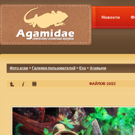
Новости
Ф
Фото агам
>
Галереи пользователей
>
Eva
>
Агамычи
ФАЙЛОВ 10/22