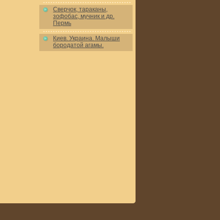
Сверчок, тараканы,
зофобас, мучник и др.
Пермь
Киев. Украина. Малыши
бородатой агамы.