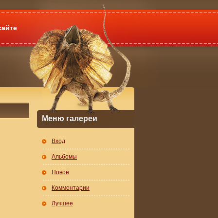
сайте
Меню галереи
Вход
Альбомы
Новое
Комментарии
Лучшее