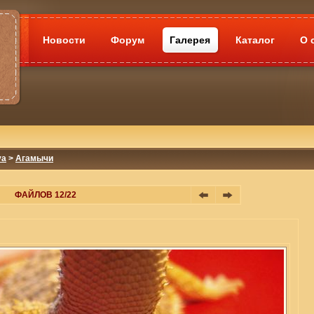
Новости
Форум
Галерея
Каталог
О 
va
>
Агамычи
ФАЙЛОВ 12/22