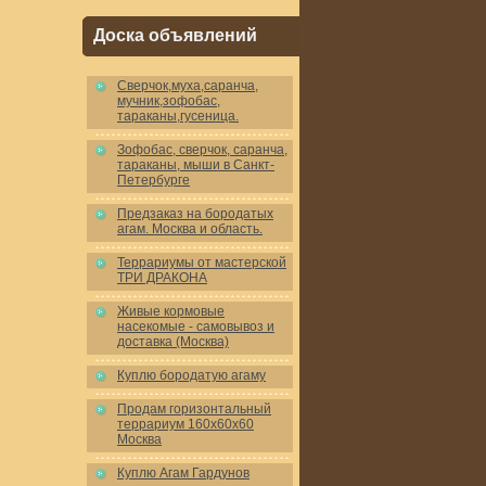
Доска объявлений
Cверчок,муха,саранча,
мучник,зофобас,
тараканы,гусеница.
Зофобас, сверчок, саранча,
тараканы, мыши в Санкт-
Петербурге
Предзаказ на бородатых
агам. Москва и область.
Террариумы от мастерской
ТРИ ДРАКОНА
Живые кормовые
насекомые - самовывоз и
доставка (Москва)
Куплю бородатую агаму
Продам горизонтальный
террариум 160x60x60
Москва
Куплю Агам Гардунов