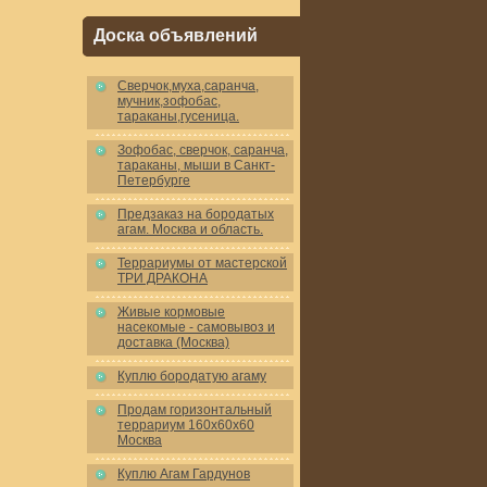
Доска объявлений
Cверчок,муха,саранча,
мучник,зофобас,
тараканы,гусеница.
Зофобас, сверчок, саранча,
тараканы, мыши в Санкт-
Петербурге
Предзаказ на бородатых
агам. Москва и область.
Террариумы от мастерской
ТРИ ДРАКОНА
Живые кормовые
насекомые - самовывоз и
доставка (Москва)
Куплю бородатую агаму
Продам горизонтальный
террариум 160x60x60
Москва
Куплю Агам Гардунов