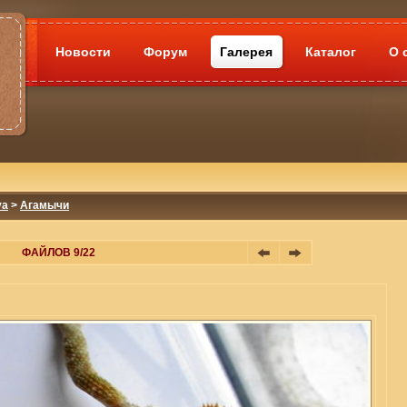
Новости
Форум
Галерея
Каталог
О 
va
>
Агамычи
ФАЙЛОВ 9/22