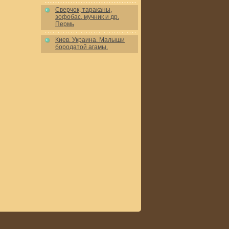
Сверчок, тараканы,
зофобас, мучник и др.
Пермь
Киев. Украина. Малыши
бородатой агамы.