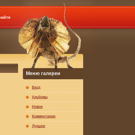
сайте
Меню галереи
Вход
Альбомы
Новое
Комментарии
Лучшее