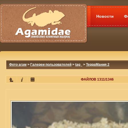
Новости
Ф
Фото агам
>
Галереи пользователей
>
tag_
>
ТерраМания 2
ФАЙЛОВ 1311/1346