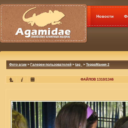
Новости
Ф
Фото агам
>
Галереи пользователей
>
tag_
>
ТерраМания 2
ФАЙЛОВ 1310/1346