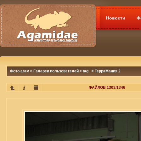
Новости
Ф
Фото агам
>
Галереи пользователей
>
tag_
>
ТерраМания 2
ФАЙЛОВ 1303/1346