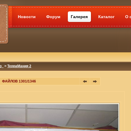
Новости
Форум
Галерея
Каталог
О 
g_
>
ТерраМания 2
ФАЙЛОВ 1301/1346