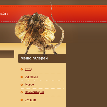
сайте
Меню галереи
Вход
Альбомы
Новое
Комментарии
Лучшее