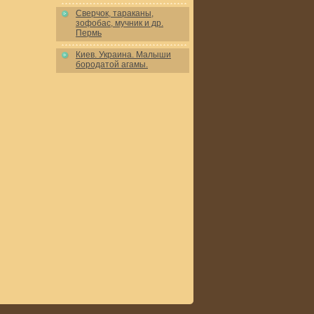
Сверчок, тараканы,
зофобас, мучник и др.
Пермь
Киев. Украина. Малыши
бородатой агамы.