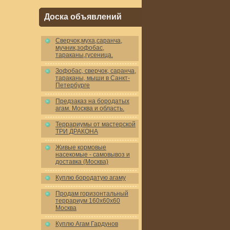
Доска объявлений
Cверчок,муха,саранча,
мучник,зофобас,
тараканы,гусеница.
Зофобас, сверчок, саранча,
тараканы, мыши в Санкт-
Петербурге
Предзаказ на бородатых
агам. Москва и область.
Террариумы от мастерской
ТРИ ДРАКОНА
Живые кормовые
насекомые - самовывоз и
доставка (Москва)
Куплю бородатую агаму
Продам горизонтальный
террариум 160x60x60
Москва
Куплю Агам Гардунов