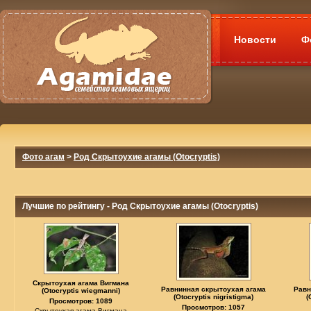
Новости
Ф
Фото агам
>
Род Скрытоухие агамы (Otocryptis)
Лучшие по рейтингу - Род Скрытоухие агамы (Otocryptis)
Скрытоухая агама Вигмана
Равнинная скрытоухая агама
Равн
(Otocryptis wiegmanni)
(Otocryptis nigristigma)
(
Просмотров: 1089
Просмотров: 1057
Скрытоухая агама Вигмана