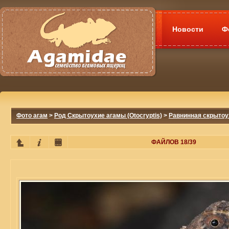
Новости
Ф
Фото агам
>
Род Скрытоухие агамы (Otocryptis)
>
Равнинная скрытоуха
ФАЙЛОВ 18/39