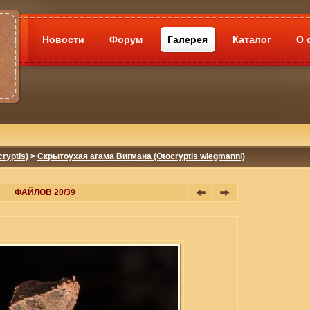
Новости
Форум
Галерея
Каталог
О 
ryptis)
>
Скрытоухая агама Вигмана (Otocryptis wiegmanni)
ФАЙЛОВ 20/39