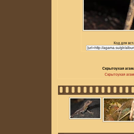
Код для вст
Скрытоухая агама
Скрытоухая агам