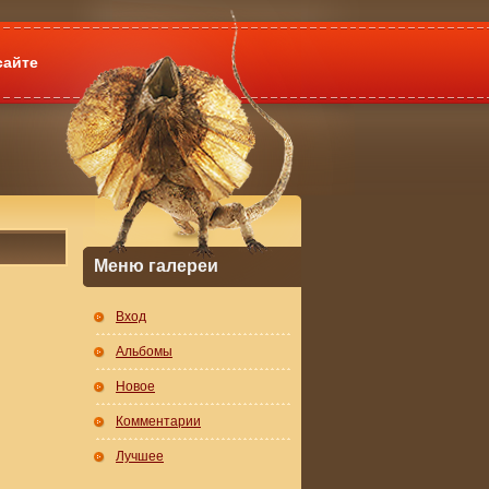
сайте
Меню галереи
Вход
Альбомы
Новое
Комментарии
Лучшее