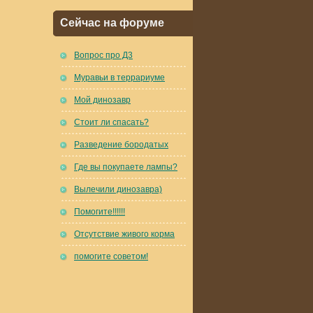
Сейчас на форуме
Вопрос про Д3
Муравьи в террариуме
Мой динозавр
Стоит ли спасать?
Разведение бородатых
Где вы покупаете лампы?
Вылечили динозавра)
Помогите!!!!!!
Отсутствие живого корма
помогите советом!