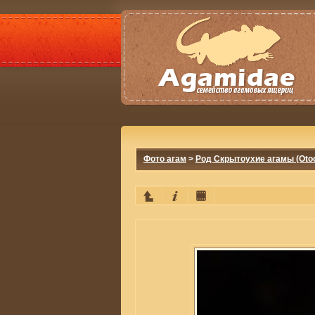
Фото агам
>
Род Скрытоухие агамы (Otoc