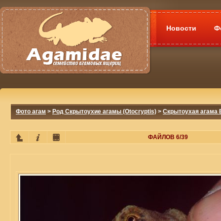
Новости
Ф
Фото агам
>
Род Скрытоухие агамы (Otocryptis)
>
Скрытоухая агама В
ФАЙЛОВ 6/39