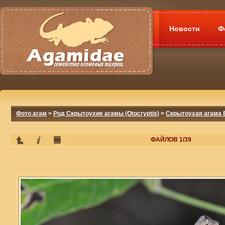
Новости
Ф
Фото агам
>
Род Скрытоухие агамы (Otocryptis)
>
Скрытоухая агама В
ФАЙЛОВ 1/39