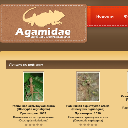
Новости
Ф
Лучшие по рейтингу
Равн
(
Равнинная скрытоухая агама
Равнинная скрытоухая агама
Рав
(Otocryptis nigristigma)
(Otocryptis nigristigma)
Просмотров: 1007
Просмотров: 1030
Равнинная скрытоухая агама
Равнинная скрытоухая агама
(Otocryptis nigristigma)
(Otocryptis nigristigma)