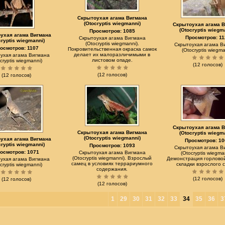
Скрытоухая агама Вигмана
(Otocryptis wiegmanni)
Скрытоухая агама 
(Otocryptis wiegm
Просмотров: 1085
ухая агама Вигмана
Просмотров: 11
Скрытоухая агама Вигмана
cryptis wiegmanni)
(Otocryptis wiegmanni).
Скрытоухая агама В
осмотров: 1107
Покровительственная окраска самок
(Otocryptis wiegma
делает их малоразличимыми в
ухая агама Вигмана
листовом опаде.
cryptis wiegmanni)
(12 голосов)
(12 голосов)
(12 голосов)
Скрытоухая агама 
Скрытоухая агама Вигмана
(Otocryptis wiegm
(Otocryptis wiegmanni)
ухая агама Вигмана
Просмотров: 10
cryptis wiegmanni)
Просмотров: 1093
Скрытоухая агама В
осмотров: 1071
Скрытоухая агама Вигмана
(Otocryptis wiegma
(Otocryptis wiegmanni). Взрослый
Демонстрация горлово
ухая агама Вигмана
самец в условиях террариумного
складки взрослого 
cryptis wiegmanni)
содержания.
(12 голосов)
(12 голосов)
(12 голосов)
1
29
30
31
32
33
34
35
36
3