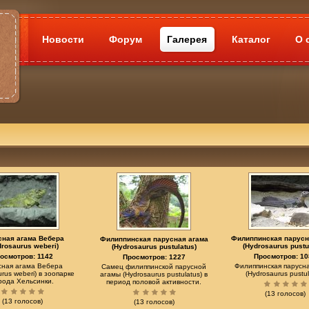
Новости
Форум
Галерея
Каталог
О 
сная агама Вебера
Филиппинская парусн
Филиппинская парусная агама
drosaurus weberi)
(Hydrosaurus pustu
(Hydrosaurus pustulatus)
осмотров: 1142
Просмотров: 10
Просмотров: 1227
сная агама Вебера
Филиппинская парусн
Самец филиппинской парусной
urus weberi) в зоопарке
(Hydrosaurus pustul
агамы (Hydrosaurus pustulatus) в
рода Хельсинки.
период половой активности.
(13 голосов)
(13 голосов)
(13 голосов)