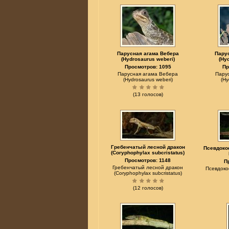
Парусная агама Вебера
Пару
(Hydrosaurus weberi)
(Hy
Просмотров: 1095
Пр
Парусная агама Вебера
Пару
(Hydrosaurus weberi)
(Hy
(13 голосов)
Гребенчатый лесной дракон
Псевдоко
(Coryphophylax subcristatus)
Просмотров: 1148
П
Гребенчатый лесной дракон
Псевдоко
(Coryphophylax subcristatus)
(12 голосов)