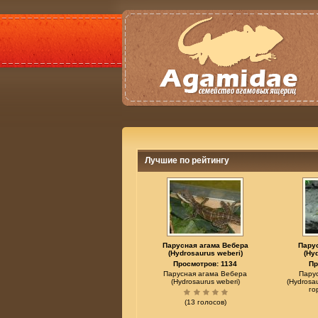
Лучшие по рейтингу
Парусная агама Вебера
Пару
(Hydrosaurus weberi)
(Hy
Просмотров: 1134
Пр
Парусная агама Вебера
Пару
(Hydrosaurus weberi)
(Hydrosa
го
(13 голосов)