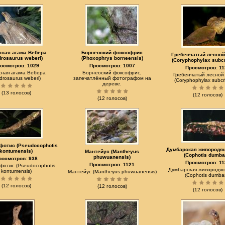
сная агама Вебера
Борнеоский фоксофрис
Гребенчатый лесной
drosaurus weberi)
(Phoxophrys borneensis)
(Coryphophylax subcr
осмотров: 1029
Просмотров: 1007
Просмотров: 11
сная агама Вебера
Борнеоский фоксофрис,
Гребенчатый лесной
drosaurus weberi)
запечатлённый фотографом на
(Coryphophylax subcri
дереве.
(13 голосов)
(12 голосов)
(12 голосов)
фотис (Pseudocophotis
Думбарская живородя
kontumensis)
Мантейус (Mantheyus
(Cophotis dumba
phuwuanensis)
росмотров: 938
Просмотров: 11
Просмотров: 1121
фотис (Pseudocophotis
Думбарская живородящ
kontumensis)
Мантейус (Mantheyus phuwuanensis)
(Cophotis dumba
(12 голосов)
(12 голосов)
(12 голосов)