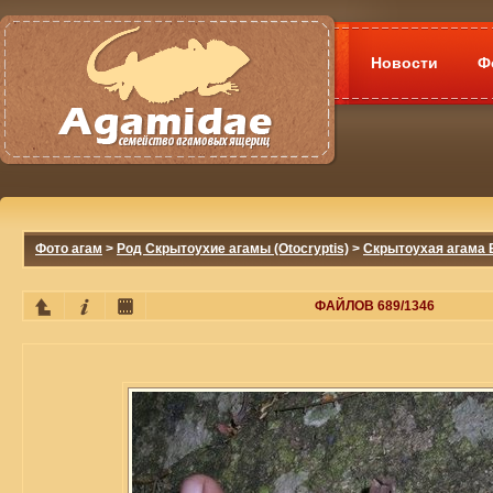
Новости
Ф
Фото агам
>
Род Скрытоухие агамы (Otocryptis)
>
Скрытоухая агама Б
ФАЙЛОВ 689/1346