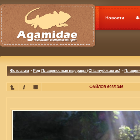
Новости
Ф
Фото агам
>
Род Плащеносные ящерицы (Chlamydosaurus)
>
Плащено
ФАЙЛОВ 698/1346