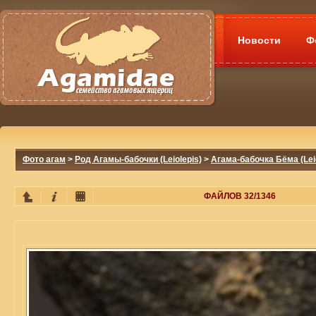
Новости
Ф
Фото агам
>
Род Агамы-бабочки (Leiolepis)
>
Агама-бабочка Бёма (Lei
ФАЙЛОВ 32/1346