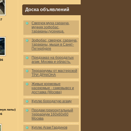
Доска объявлений
47
Cверчок,муха,саранча,
мучник,зофобас,
тараканы,гусеница.
Зофобас, сверчок, саранча,
тараканы, мыши в Санкт-
Петербурге
Предзаказ на бородатых
36
агам. Москва и область.
Террариумы от мастерской
ТРИ ДРАКОНА
Живые кормовые
насекомые - самовывоз и
доставка (Москва)
Куплю бородатую агаму
инув лапы)
Продам горизонтальный
86
террариум 160x60x60
Москва
Куплю Агам Гардунов