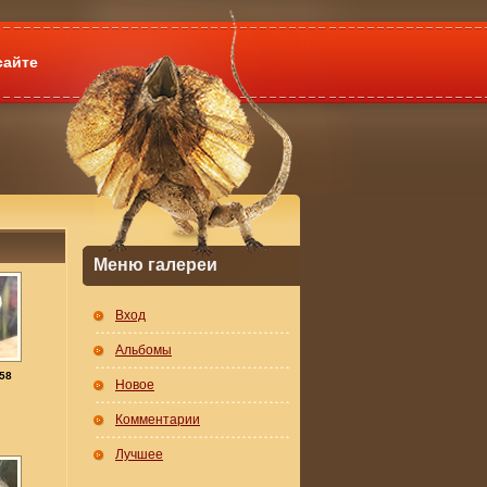
сайте
Меню галереи
Вход
Альбомы
58
Новое
Комментарии
Лучшее