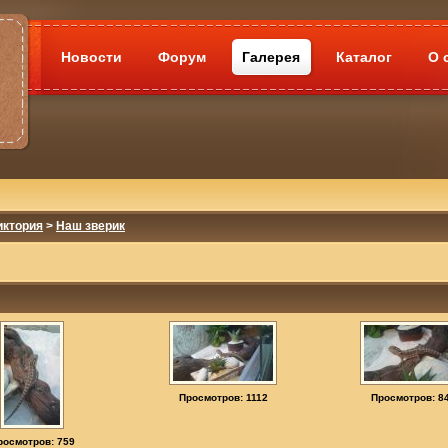
Новости
Форум
Галерея
Каталог
О 
иктория
>
Наш зверик
Просмотров: 1112
Просмотров: 8
росмотров: 759