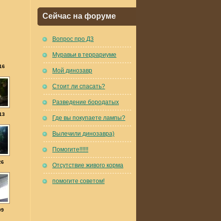
Сейчас на форуме
Вопрос про Д3
Муравьи в террариуме
16
Мой динозавр
Стоит ли спасать?
Разведение бородатых
13
Где вы покупаете лампы?
Вылечили динозавра)
Помогите!!!!!!
26
Отсутствие живого корма
помогите советом!
99