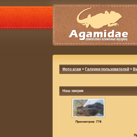
Фото агам
>
Галереи пользователей
>
В
Наш зверик
Просмотров: 778
П