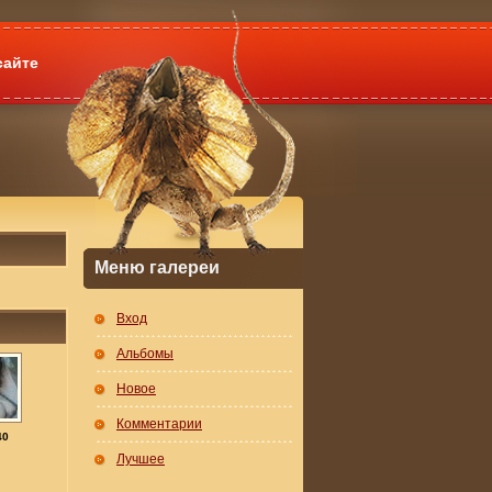
сайте
Меню галереи
Вход
Альбомы
Новое
Комментарии
40
Лучшее