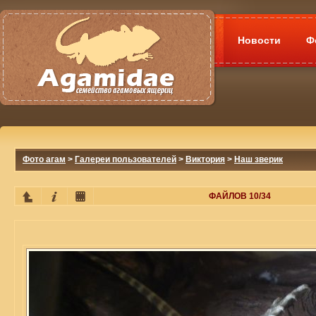
Новости
Ф
Фото агам
>
Галереи пользователей
>
Виктория
>
Наш зверик
ФАЙЛОВ 10/34