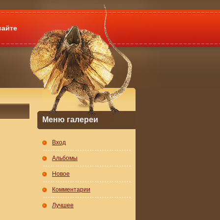
сайте
Меню галереи
Вход
Альбомы
Новое
Комментарии
Лучшее