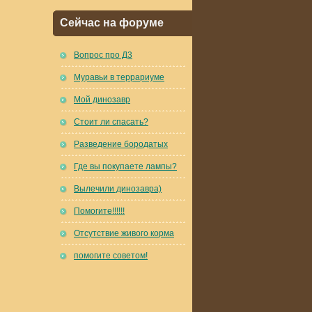
Сейчас на форуме
Вопрос про Д3
Муравьи в террариуме
Мой динозавр
Стоит ли спасать?
Разведение бородатых
Где вы покупаете лампы?
Вылечили динозавра)
Помогите!!!!!!
Отсутствие живого корма
помогите советом!