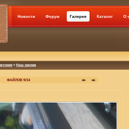
Новости
Форум
Галерея
Каталог
О 
иктория
>
Наш зверик
ФАЙЛОВ 9/34