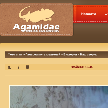
Новости
Ф
Фото агам
>
Галереи пользователей
>
Виктория
>
Наш зверик
ФАЙЛОВ 13/34