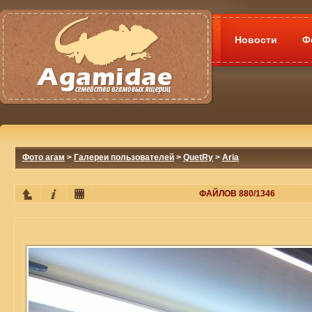
Новости
Ф
Фото агам
>
Галереи пользователей
>
QuetRy
>
Aria
ФАЙЛОВ 880/1346