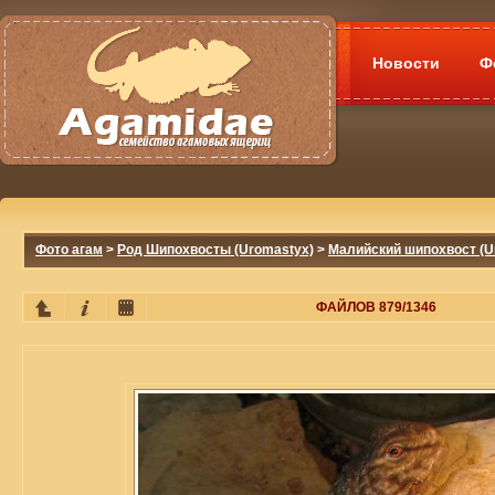
Новости
Ф
Фото агам
>
Род Шипохвосты (Uromastyx)
>
Малийский шипохвост (Ur
ФАЙЛОВ 879/1346