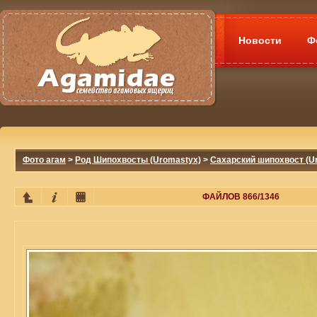
Новости
Ф
Фото агам
>
Род Шипохвосты (Uromastyx)
>
Сахарский шипохвост (Ur
ФАЙЛОВ 866/1346