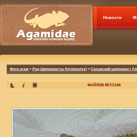
Новости
Ф
Фото агам
>
Род Шипохвосты (Uromastyx)
>
Сахарский шипохвост (Ur
ФАЙЛОВ 867/1346