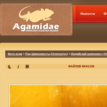
Новости
Ф
Фото агам
>
Род Шипохвосты (Uromastyx)
>
Индийский шипохвост (Ur
ФАЙЛОВ 864/1346