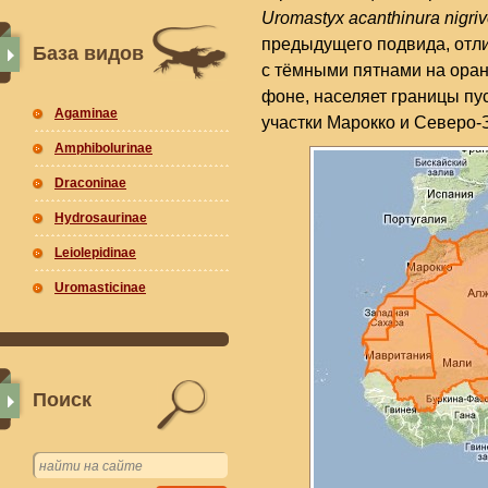
Uromastyx acanthinura nigriv
предыдущего подвида, отли
База видов
с тёмными пятнами на оран
фоне, населяет границы пу
Agaminae
участки Марокко и Северо-
Amphibolurinae
Draconinae
Hydrosaurinae
Leiolepidinae
Uromasticinae
Поиск