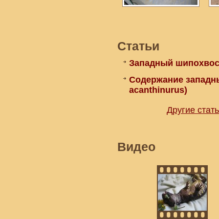
Статьи
Западный шипохвост
Содержание западн
acanthinurus)
Другие стат
Видео