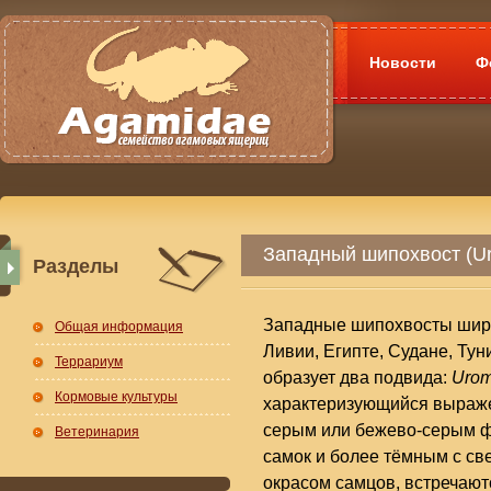
Новости
Ф
Западный шипохвост (Ur
Разделы
Западные шипохвосты широ
Общая информация
Ливии, Египте, Судане, Тун
Террариум
образует два подвида:
Urom
Кормовые культуры
характеризующийся выраж
серым или бежево-серым ф
Ветеринария
самок и более тёмным с с
окрасом самцов, встречают