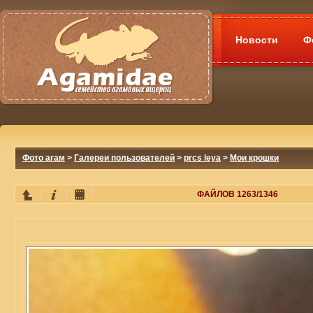
Новости
Ф
Фото агам
>
Галереи пользователей
>
prcs leya
>
Мои крошки
ФАЙЛОВ 1263/1346