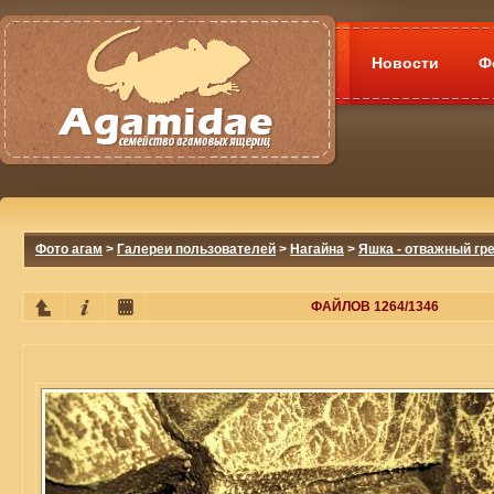
Новости
Ф
Фото агам
>
Галереи пользователей
>
Нагайна
>
Яшка - отважный гр
ФАЙЛОВ 1264/1346