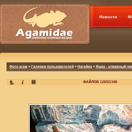
Новости
Ф
Фото агам
>
Галереи пользователей
>
Нагайна
>
Яшка - отважный гр
ФАЙЛОВ 1265/1346