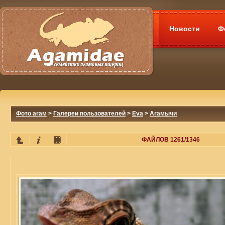
Новости
Ф
Фото агам
>
Галереи пользователей
>
Eva
>
Агамычи
ФАЙЛОВ 1261/1346