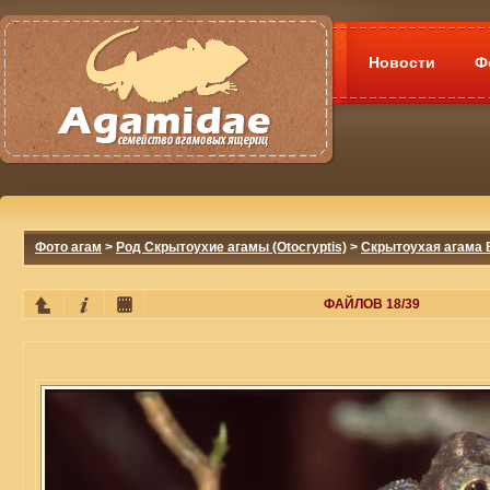
Новости
Ф
Фото агам
>
Род Скрытоухие агамы (Otocryptis)
>
Скрытоухая агама В
ФАЙЛОВ 18/39