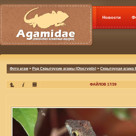
Новости
Ф
Фото агам
>
Род Скрытоухие агамы (Otocryptis)
>
Скрытоухая агама В
ФАЙЛОВ 17/39