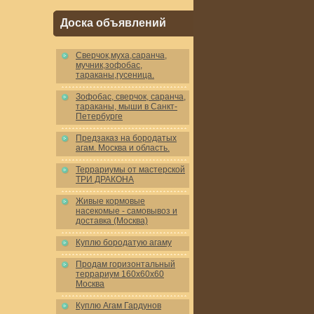
Доска объявлений
Cверчок,муха,саранча,
мучник,зофобас,
тараканы,гусеница.
Зофобас, сверчок, саранча,
тараканы, мыши в Санкт-
Петербурге
Предзаказ на бородатых
агам. Москва и область.
Террариумы от мастерской
ТРИ ДРАКОНА
Живые кормовые
насекомые - самовывоз и
доставка (Москва)
Куплю бородатую агаму
Продам горизонтальный
террариум 160x60x60
Москва
Куплю Агам Гардунов