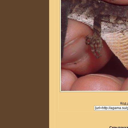
Код 
Скрытоухая