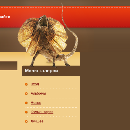
сайте
Меню галереи
Вход
Альбомы
Новое
Комментарии
Лучшее