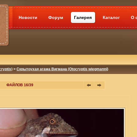
Новости
Форум
Галерея
Каталог
О 
ryptis)
>
Скрытоухая агама Вигмана (Otocryptis wiegmanni)
ФАЙЛОВ 16/39