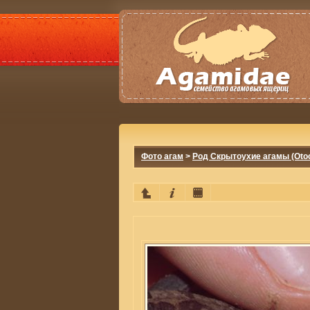
Фото агам
>
Род Скрытоухие агамы (Otoc