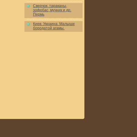
Сверчок, тараканы,
зофобас, мучник и др.
Пермь
Киев. Украина. Малыши
бородатой агамы.