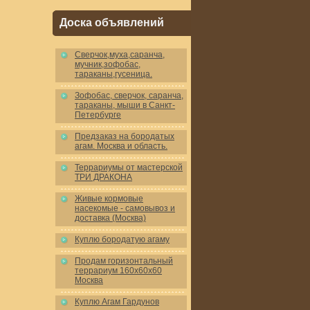
Доска объявлений
Cверчок,муха,саранча,
мучник,зофобас,
тараканы,гусеница.
Зофобас, сверчок, саранча,
тараканы, мыши в Санкт-
Петербурге
Предзаказ на бородатых
агам. Москва и область.
Террариумы от мастерской
ТРИ ДРАКОНА
Живые кормовые
насекомые - самовывоз и
доставка (Москва)
Куплю бородатую агаму
Продам горизонтальный
террариум 160x60x60
Москва
Куплю Агам Гардунов