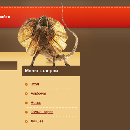
сайте
Меню галереи
Вход
Альбомы
Новое
Комментарии
Лучшее