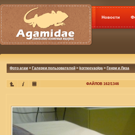
Новости
Ф
Фото агам
>
Галереи пользователей
>
korneevaolga
>
Генри и Лиза
ФАЙЛОВ 162/1346