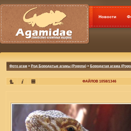
Новости
Ф
Фото агам
>
Род Бородатые агамы (Pogona)
>
Бородатая агама (Pogon
ФАЙЛОВ 1058/1346