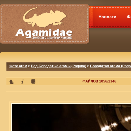
Новости
Ф
Фото агам
>
Род Бородатые агамы (Pogona)
>
Бородатая агама (Pogon
ФАЙЛОВ 1056/1346