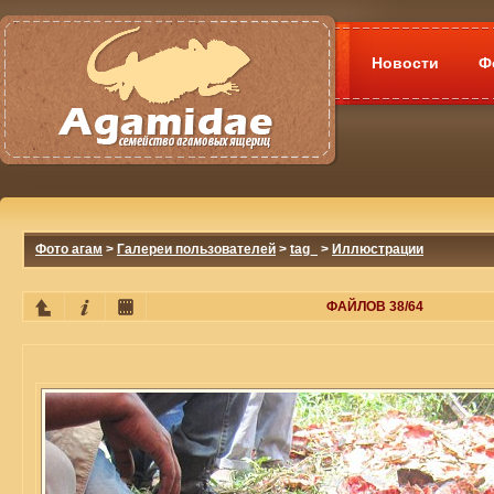
Новости
Ф
Фото агам
>
Галереи пользователей
>
tag_
>
Иллюстрации
ФАЙЛОВ 38/64