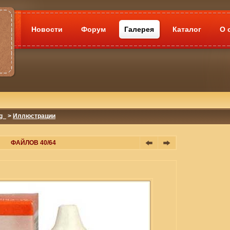
Новости
Форум
Галерея
Каталог
О 
g_
>
Иллюстрации
ФАЙЛОВ 40/64