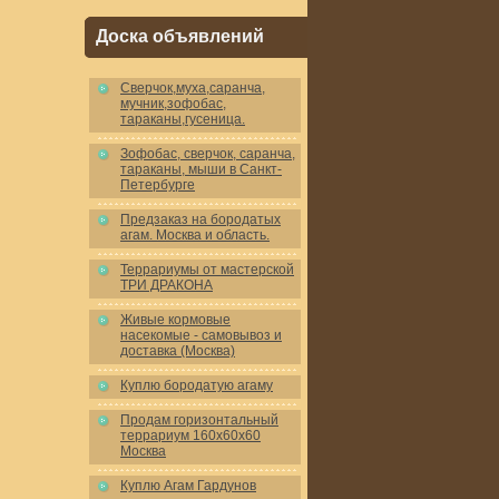
Доска объявлений
Cверчок,муха,саранча,
мучник,зофобас,
тараканы,гусеница.
Зофобас, сверчок, саранча,
тараканы, мыши в Санкт-
Петербурге
Предзаказ на бородатых
агам. Москва и область.
Террариумы от мастерской
ТРИ ДРАКОНА
Живые кормовые
насекомые - самовывоз и
доставка (Москва)
Куплю бородатую агаму
Продам горизонтальный
террариум 160x60x60
Москва
Куплю Агам Гардунов