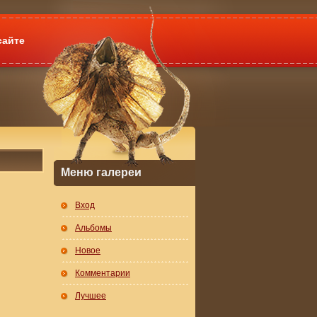
сайте
Меню галереи
Вход
Альбомы
Новое
Комментарии
Лучшее