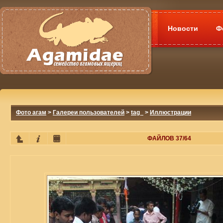
Новости
Ф
Фото агам
>
Галереи пользователей
>
tag_
>
Иллюстрации
ФАЙЛОВ 37/64