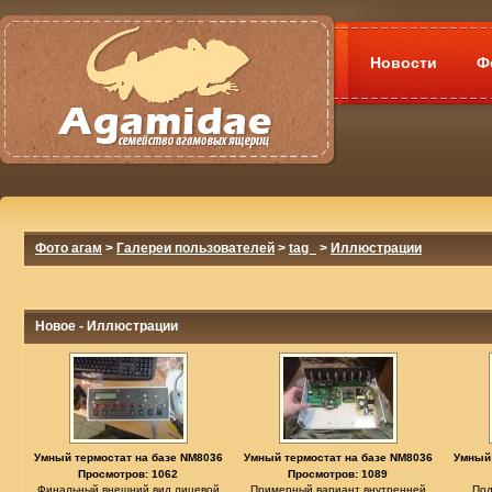
Новости
Ф
Фото агам
>
Галереи пользователей
>
tag_
>
Иллюстрации
Новое - Иллюстрации
Умный термостат на базе NM8036
Умный термостат на базе NM8036
Умный 
Просмотров: 1062
Просмотров: 1089
Финальный внешний вид лицевой
Примерный вариант внутренней
Под