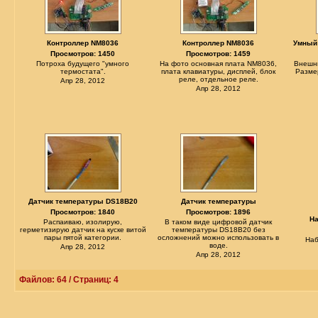
Контроллер NM8036
Контроллер NM8036
Умный 
Просмотров: 1450
Просмотров: 1459
Потроха будущего "умного
На фото основная плата NM8036,
Внешни
термостата".
плата клавиатуры, дисплей, блок
Разме
реле, отдельное реле.
Апр 28, 2012
Апр 28, 2012
Датчик температуры DS18B20
Датчик температуры
Просмотров: 1840
Просмотров: 1896
На
Распаиваю, изолирую,
В таком виде цифровой датчик
герметизирую датчик на куске витой
температуры DS18B20 без
пары пятой категории.
осложнений можно использовать в
Наб
воде.
Апр 28, 2012
Апр 28, 2012
Файлов: 64 / Страниц: 4