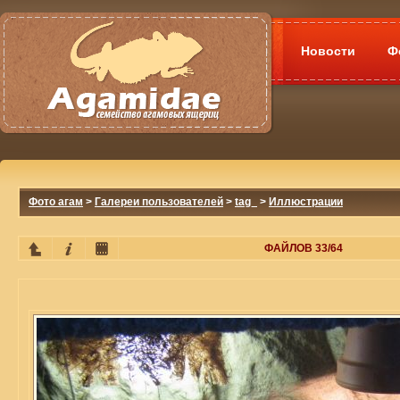
Новости
Ф
Фото агам
>
Галереи пользователей
>
tag_
>
Иллюстрации
ФАЙЛОВ 33/64