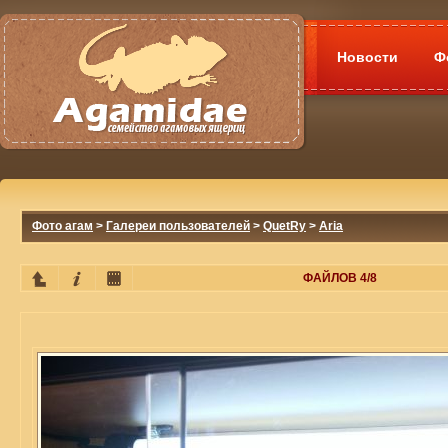
Новости
Ф
Фото агам
>
Галереи пользователей
>
QuetRy
>
Aria
ФАЙЛОВ 4/8